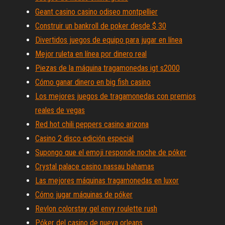
Geant casino casino odiseo montpellier
Construir un bankroll de poker desde $ 30
Divertidos juegos de equipo para jugar en línea
Mejor ruleta en línea por dinero real
Piezas de la máquina tragamonedas igt s2000
Cómo ganar dinero en big fish casino
Los mejores juegos de tragamonedas con premios
reales de vegas
Red hot chili peppers casino arizona
Casino 2 disco edición especial
Supongo que el emoji responde noche de póker
Crystal palace casino nassau bahamas
Las mejores máquinas tragamonedas en luxor
Cómo jugar máquinas de póker
Revlon colorstay gel envy roulette rush
Póker del casino de nueva orleans