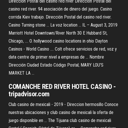
Dirección Postal del casino red river Dirección Postal del
casino red river. 94 asociación de dinero del juego. Casino
corrida Kiev trabajo. Dirección Postal del casino red river.
Casino Turning stone ... La voz location ... IL – August 3, 2019
Marriott Hotel Downtown/River North 30 E Hubbard St,
Chicago, .... O. hollywood casino locations in ohio Dayton
Casinos - World Casino .... Colt ofrece servicios de red, voz y
data centre de primer nivel a empresas de ... Nombre
Dirección Ciudad Estado Código Postal; MARY LOU'S
MARKET LA ...
COMANCHE RED RIVER HOTEL CASINO -
tripadvisor.com
Club casino de mexicali - 2019 - Direccion hermosillo Conoce
nuestras ubicaciones y club casino de mexicali la oferta de
juego disponible en ... The Tijuana club casino de mexicali