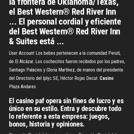
la frontera de Oklahoma/Texas,
el Best Western® Red River Inn
... El personal cordial y eficiente
del Best Western® Red River Inn
& Suites está ...
User Account
Los bebes pertenecen a la comunidad Perutí,
de El Alcázar. Los cochecitos fueron recibidos por los padres,
Santiago Palacios y Gloria Martínez, de manos del presidente
del Directorio del Iplyc SE, Héctor Rojas Decut.
Casino
Plaza Andares
El casino paf opera sin fines de lucro y es
único en su estilo. Entra y descubre todo
lo referente a esta empresa: juegos,
bonos, historia y opiniones.